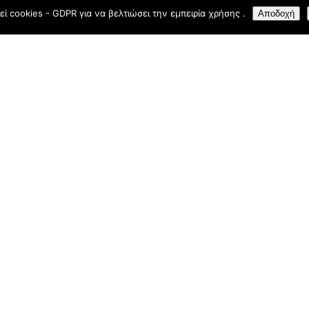
εί cookies - GDPR για να βελτιώσει την εμπειρία χρήσης .
Αποδοχή
Town, Rhodes 85 100
+(30) 22410 24469
D
right © 2026
Mama Sofia Restaurant, Rhodes Town
. Website by
Digital G