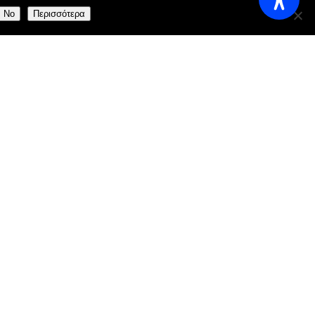
No
Περισσότερα
aily:
11:00 AM - 23:00 AM
reece
.