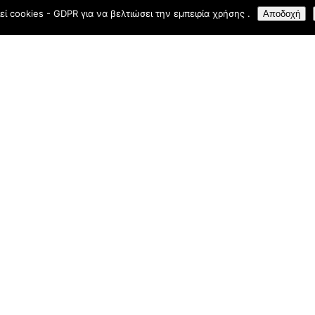
εί cookies - GDPR για να βελτιώσει την εμπειρία χρήσης .
Αποδοχή
Town, Rhodes 85 100
+(30) 22410 24469
D
right © 2026
Mama Sofia Restaurant, Rhodes Town
. Website by
Digital G