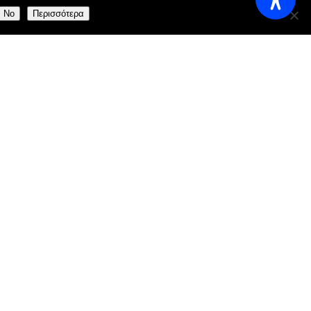
No
Περισσότερα
aily:
11:00 AM - 23:00 AM
reece
.