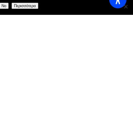
No
Περισσότερα
aily:
11:00 AM - 23:00 AM
reece
.