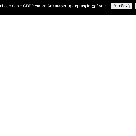
εί cookies - GDPR για να βελτιώσει την εμπειρία χρήσης .
Αποδοχή
Town, Rhodes 85 100
+(30) 22410 24469
D
right © 2026
Mama Sofia Restaurant, Rhodes Town
. Website by
Digital G