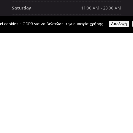
Saturday
11:00 AM - 23:00 AM
Sunday
11:00 AM - 23:00 AM
εί cookies - GDPR για να βελτιώσει την εμπειρία χρήσης .
Αποδοχή
Town, Rhodes 85 100
+(30) 22410 24469
D