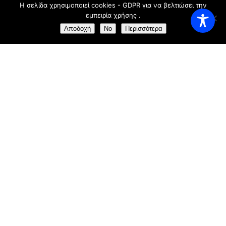
Η σελίδα χρησιμοποιεί cookies - GDPR για να βελτιώσει την
Saturday
11:00 AM - 23:00 AM
εμπειρία χρήσης .
Αποδοχή
No
Περισσότερα
Sunday
11:00 AM - 23:00 AM
ΠΡΟΦΊΛ
Αξιοποιείστε την ευκαιρία να δειπνήσετε λίγα μόλις
μέτρα μακριά από τον
εντυπωσιακό "Πύργο του Ρολογιού"
Στόχος μας είναι να παρέχουμε την τέλεια εμπειρία
δείπνου υπερέχοντας σε όλους τους τομείς, από το
φαγητό και το κρασί, μέχρι την εξυπηρέτηση και την
ατμόσφαιρα.
ΛΊΓΑ ΛΌΓΙΑ ΓΙΑ ΕΜΆΣ